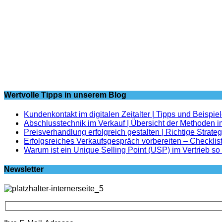
Wertvolle Tipps in unserem Blog
Kundenkontakt im digitalen Zeitalter | Tipps und Beispie
Abschlusstechnik im Verkauf | Übersicht der Methoden i
Preisverhandlung erfolgreich gestalten | Richtige Strate
Erfolgsreiches Verkaufsgespräch vorbereiten – Checklis
Warum ist ein Unique Selling Point (USP) im Vertrieb so
Newsletter