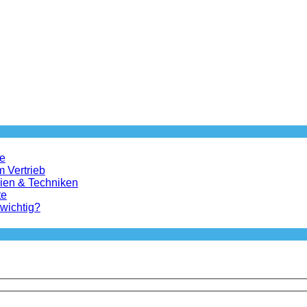
le
m Vertrieb
gien & Techniken
te
 wichtig?