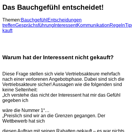
Das Bauchgefühl entscheidet!
Themen:
Bauchgefühl
Entscheidungen
treffen
Gesprächsführung
Interessent
Kommunikation
Regeln
Tip
kauft
Warum hat der Interessent nicht gekauft?
Diese Frage stellen sich viele Vertriebsakteure mehrfach
nach einer verlorenen Angebotsphase. Dabei sind sich die
Vertriebsakteure sicher! Aussagen wie die folgenden sind
keine Seltenheit:
„Ich verstehe das nicht der Interessent hat mir das Gefühl
gegeben ich
wäre die Nummer 1“…
„Preislich sind wir an die Grenzen gegangen. Der
Wettbewerb hat sich
diesen Auftrag mit seinen Rabatten gekauft – es war nichts