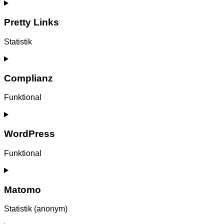
Consent
to
service
Pretty Links
one-
signal
Statistik
Consent
to
service
Complianz
pretty-
links
Funktional
Consent
to
service
WordPress
complianz
Funktional
Consent
to
service
Matomo
wordpress
Statistik (anonym)