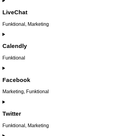
Consent
to
service
LiveChat
youtube
Funktional, Marketing
Consent
to
service
Calendly
livechat
Funktional
Consent
to
service
Facebook
calendly
Marketing, Funktional
Consent
to
service
Twitter
facebook
Funktional, Marketing
Consent