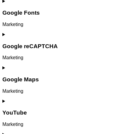
Consent
to
service
Google Fonts
matomo
Marketing
Consent
to
service
Google reCAPTCHA
google-
fonts
Marketing
Consent
to
service
Google Maps
google-
recaptcha
Marketing
Consent
to
service
YouTube
google-
maps
Marketing