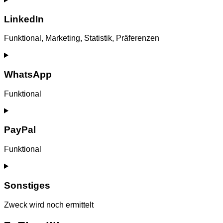
to
service
LinkedIn
twitter
Funktional, Marketing, Statistik, Präferenzen
Consent
to
service
WhatsApp
linkedin
Funktional
Consent
to
service
PayPal
whatsapp
Funktional
Consent
to
service
Sonstiges
paypal
Zweck wird noch ermittelt
Consent