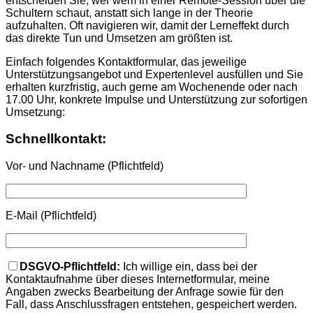
entscheiden Sie, wer wem in einer Remote-Session über die
Schultern schaut, anstatt sich lange in der Theorie
aufzuhalten. Oft navigieren wir, damit der Lerneffekt durch
das direkte Tun und Umsetzen am größten ist.
Einfach folgendes Kontaktformular, das jeweilige
Unterstützungsangebot und Expertenlevel ausfüllen und Sie
erhalten kurzfristig, auch gerne am Wochenende oder nach
17.00 Uhr, konkrete Impulse und Unterstützung zur sofortigen
Umsetzung:
Schnellkontakt:
Vor- und Nachname (Pflichtfeld)
Bitte lasse dieses Feld leer.
E-Mail (Pflichtfeld)
DSGVO-Pflichtfeld:
Ich willige ein, dass bei der
Kontaktaufnahme über dieses Internetformular, meine
Angaben zwecks Bearbeitung der Anfrage sowie für den
Fall, dass Anschlussfragen entstehen, gespeichert werden.