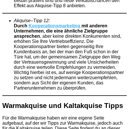
Bedarf präsent sind und neue Verkaufschancen den
Effekt aus Akquise-Tipp 8 anbieten.
Akquise
–
Tipp
12:
Durch
Kooperationsmarketing
mit anderen
Unternehmen, die eine ähnliche Zielgruppe
ansprechen
, aber keine direkten Konkurrenten sind,
erhöhen Sie Ihre Vertriebseffizienz. Die
Kooperationspartner bieten gegenseitig Ihre
Kundenbasis an, bei der man den Fuß schon in der
Türe hat, um der gemeinsamen Zielgruppe den Weg
der Vertrauensgewinnung und viele Unsicherheiten
durch eine wertvolle Empfehlungen zu vermeiden.
Wichtig hierbei ist es, auf wenige Kooperationspartner
zu setzen und nicht jedermann weiterzuempfehlen,
sondern aus Sicht der eigenen Kunden, das
Partnerunternehmen zu überprüfen.
Warmakquise und Kaltakquise Tipps
Für die Warmakquise haben wir eine eigene Seite
aufgebaut, auf der wir Tipps zur Warmakquise, jedoch auch
für die Kaltakquise teilen. Diese Seite findest du an dieser