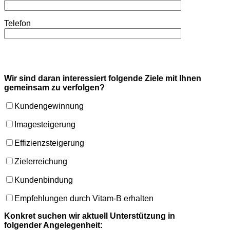
Please leave this field empty.
Telefon
Wir sind daran interessiert folgende Ziele mit Ihnen
gemeinsam zu verfolgen?
Kundengewinnung
Imagesteigerung
Effizienzsteigerung
Zielerreichung
Kundenbindung
Empfehlungen durch Vitam-B erhalten
Konkret suchen wir aktuell Unterstützung in
folgender Angelegenheit: