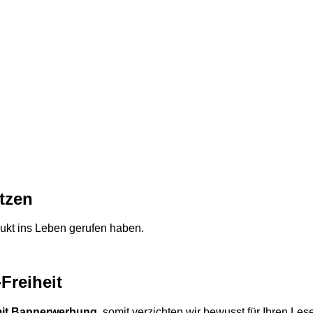
utzen
dukt ins Leben gerufen haben.
Freiheit
 mit Bannerwerbung
, somit verzichten wir bewusst für Ihren Le