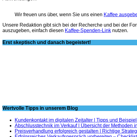
Wir freuen uns über, wenn Sie uns einen
Kaffee ausgeb
Unsere Redaktion gibt sich bei der Recherche und bei der Fo
auszugeben, einfach diesen
Kaffee-Spenden-Link
nutzen.
Erst skeptisch und danach begeistert!
Wertvolle Tipps in unserem Blog
Kundenkontakt im digitalen Zeitalter | Tipps und Beispie
Abschlusstechnik im Verkauf | Übersicht der Methoden i
Preisverhandlung erfolgreich gestalten | Richtige Strate
Erfolgsreiches Verkaufsgespräch vorbereiten – Checklis