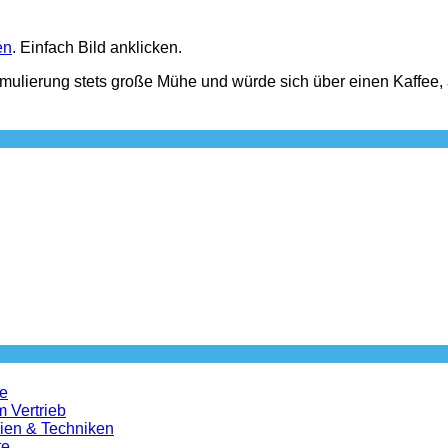
en
. Einfach Bild anklicken.
rmulierung stets große Mühe und würde sich über einen Kaffee,
le
m Vertrieb
gien & Techniken
te