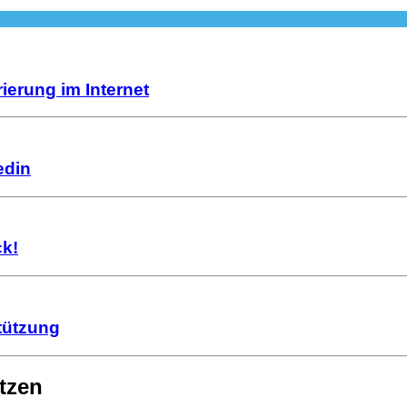
ierung im Internet
edin
k!
stützung
utzen