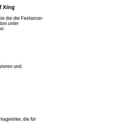
f Xing
ie die die Feelancer-
tion unter
he:
zieren und
lagwörter, die für