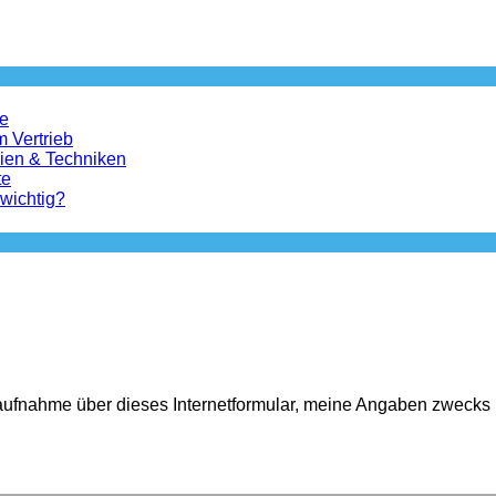
le
m Vertrieb
gien & Techniken
te
 wichtig?
ktaufnahme über dieses Internetformular, meine Angaben zwecks 