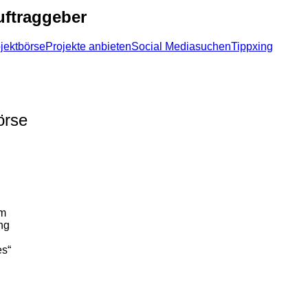
uftraggeber
jektbörse
Projekte anbieten
Social Media
suchen
Tipp
xing
örse
im
ng
es“