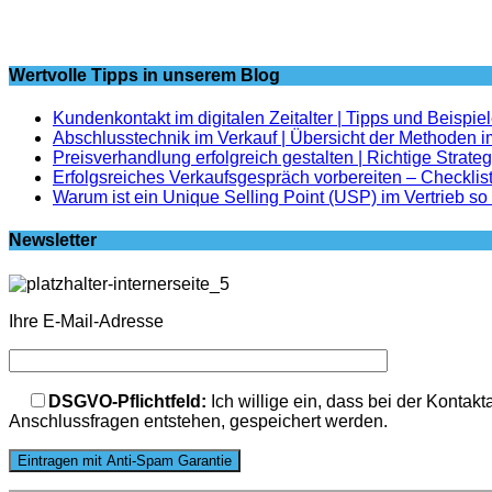
Wertvolle Tipps in unserem Blog
Kundenkontakt im digitalen Zeitalter | Tipps und Beispie
Abschlusstechnik im Verkauf | Übersicht der Methoden i
Preisverhandlung erfolgreich gestalten | Richtige Strate
Erfolgsreiches Verkaufsgespräch vorbereiten – Checklis
Warum ist ein Unique Selling Point (USP) im Vertrieb so
Newsletter
Ihre E-Mail-Adresse
Bitte lasse dieses Feld leer.
DSGVO-Pflichtfeld:
Ich willige ein, dass bei der Konta
Anschlussfragen entstehen, gespeichert werden.